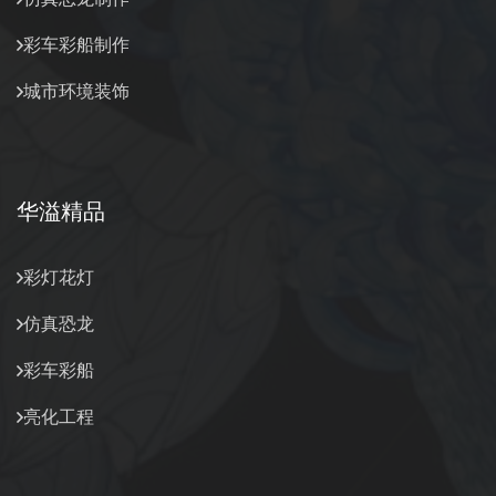
彩车彩船制作
城市环境装饰
华溢精品
彩灯花灯
仿真恐龙
彩车彩船
亮化工程