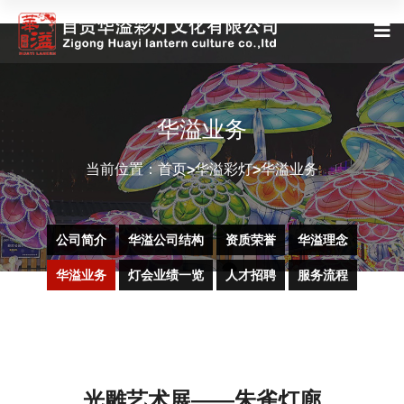
华溢业务
当前位置：
首页
华溢彩灯
华溢业务
>
>
公司简介
华溢公司结构
资质荣誉
华溢理念
华溢业务
灯会业绩一览
人才招聘
服务流程
光雕艺术展——朱雀灯廊