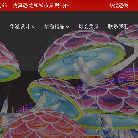
灯饰、仿真恐龙和城市景观制作
华溢恐龙
化
华溢设计
华溢精品
灯会美景
联系我们