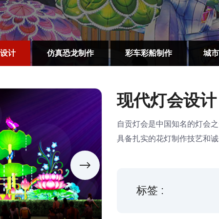
设计
仿真恐龙制作
彩车彩船制作
城市
现代灯会设计
自贡灯会是中国知名的灯会之
具备扎实的花灯制作技艺和诚
标签 :