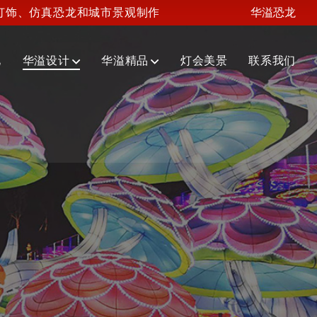
灯饰、仿真恐龙和城市景观制作
华溢恐龙
化
华溢设计
华溢精品
灯会美景
联系我们