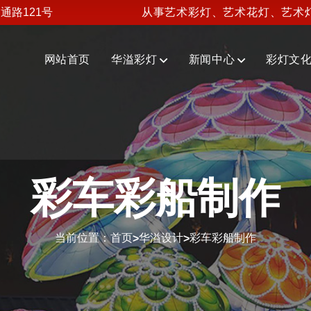
通路121号
从事艺术彩灯、艺术花灯、艺术
网站首页
华溢彩灯
新闻中心
彩灯文
彩车彩船制作
当前位置：
首页
华溢设计
彩车彩船制作
>
>