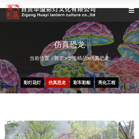
仿真恐龙
当前位置：
首页
华溢精品
仿真恐龙
>
>
彩灯花灯
仿真恐龙
彩车彩船
亮化工程