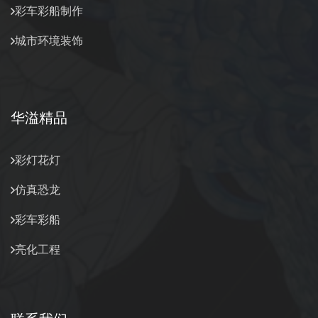
彩车彩船制作
城市环境装饰
华溢精品
彩灯花灯
仿真恐龙
彩车彩船
亮化工程