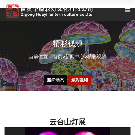
精彩视频
当前位置：
首页
新闻中心
精彩视频
>
>
新闻动态
精彩视频
云台山灯展