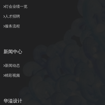
灯会业绩一览
人才招聘
服务流程
新闻中心
新闻动态
精彩视频
华溢设计