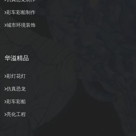
彩车彩船制作
城市环境装饰
华溢精品
彩灯花灯
仿真恐龙
彩车彩船
亮化工程