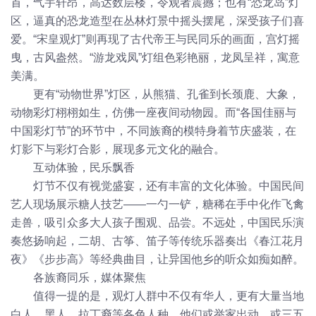
首，气宇轩昂，高达数层楼，令观者震撼；也有“恐龙岛”灯
区，逼真的恐龙造型在丛林灯景中摇头摆尾，深受孩子们喜
爱。“宋皇观灯”则再现了古代帝王与民同乐的画面，宫灯摇
曳，古风盎然。“游龙戏凤”灯组色彩艳丽，龙凤呈祥，寓意
美满。
更有“动物世界”灯区，从熊猫、孔雀到长颈鹿、大象，
动物彩灯栩栩如生，仿佛一座夜间动物园。而“各国佳丽与
中国彩灯节”的环节中，不同族裔的模特身着节庆盛装，在
灯影下与彩灯合影，展现多元文化的融合。
互动体验，民乐飘香
灯节不仅有视觉盛宴，还有丰富的文化体验。中国民间
艺人现场展示糖人技艺——一勺一铲，糖稀在手中化作飞禽
走兽，吸引众多大人孩子围观、品尝。不远处，中国民乐演
奏悠扬响起，二胡、古筝、笛子等传统乐器奏出《春江花月
夜》《步步高》等经典曲目，让异国他乡的听众如痴如醉。
各族裔同乐，媒体聚焦
值得一提的是，观灯人群中不仅有华人，更有大量当地
白人、黑人、拉丁裔等各色人种。他们或举家出动，或三五