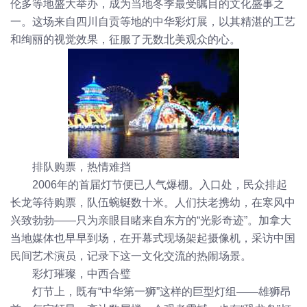
伦多等地盛大举办，成为当地冬季最受瞩目的文化盛事之
一。这场来自四川自贡等地的中华彩灯展，以其精湛的工艺
和绚丽的视觉效果，征服了无数北美观众的心。
排队购票，热情难挡
2006年的首届灯节便已人气爆棚。入口处，民众排起
长龙等待购票，队伍蜿蜒数十米。人们扶老携幼，在寒风中
兴致勃勃——只为亲眼目睹来自东方的“光影奇迹”。加拿大
当地媒体也早早到场，在开幕式现场架起摄像机，采访中国
民间艺术演员，记录下这一文化交流的热闹场景。
彩灯璀璨，中西合璧
灯节上，既有“中华第一狮”这样的巨型灯组——雄狮昂