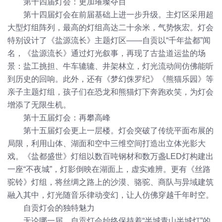
第十四届灯会：更加璀璨夺目
第十四届灯会在前届基础上进一步升级。主灯区采用超
大型灯组阵列，最高的灯组高达二十余米，气势恢宏。灯会
特别设计了《盐源流长》主题灯区——自贡以“千年盐都”闻
名，《盐源流长》通过灯光叙事，再现了古盐道运盐的场
景：盐工挑担、牛车辘辘、井架林立，灯光流动间仿佛能听
到历史的回响。此外，还有《梦幻侏罗纪》《熊猫乐园》等
亲子主题灯组，孩子们在恐龙和熊猫灯下奔跑欢笑，为灯会
增添了无限生机。
第十五届灯会：再攀高峰
第十五届灯会更上一层楼。灯会突破了传统平面布展的
局限，利用山体、湖面和空中三维空间打造出立体光影大
戏。《盐都盛世》灯组以数百吨钢材和数万盏LED灯构建出
一座“不夜城”，灯影倒映在湖面上，虚实难辨。更有《丝路
驼铃》灯组，将丝绸之路上的沙漠、骆驼、商队与异域建筑
融入其中，灯光随音乐律动变幻，让人仿佛穿越千年时空。
自贡灯会的独特魅力
无论哪一届，自贡灯会始终保持着“半城青山半城灯”的