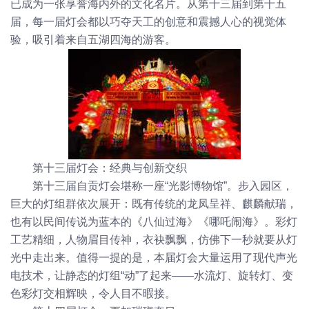
已成为一张享誉海内外的文化名片。从第十三届到第十五
届，每一届灯会都以巧夺天工的创意和震撼人心的视觉体
验，吸引着来自五湖四海的游客。
第十三届灯会：经典与创新交织
第十三届自贡灯会堪称一座“光影博物馆”。步入园区，
巨大的灯组群依次展开：既有传统的龙凤呈祥、麒麟献瑞，
也有以民间传说为蓝本的《八仙过海》《哪吒闹海》。彩灯
工艺精细，人物眉目传神，衣袂飘飘，仿佛下一秒就要从灯
光中走出来。值得一提的是，本届灯会大量运用了现代声光
电技术，让静态的灯组“动”了起来——水流灯、旋转灯、变
色彩灯交相辉映，令人目不暇接。