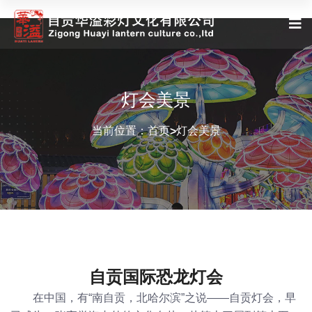
灯会美景
当前位置：
首页
灯会美景
>
自贡国际恐龙灯会
在中国，有“南自贡，北哈尔滨”之说——自贡灯会，早