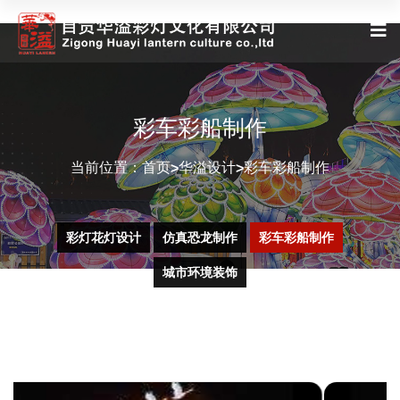
彩车彩船制作
当前位置：
首页
华溢设计
彩车彩船制作
>
>
彩灯花灯设计
仿真恐龙制作
彩车彩船制作
城市环境装饰