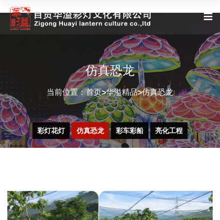
仿真恐龙
当前位置：
首页
华溢精品
仿真恐龙
>
>
彩灯花灯
仿真恐龙
彩车彩船
亮化工程