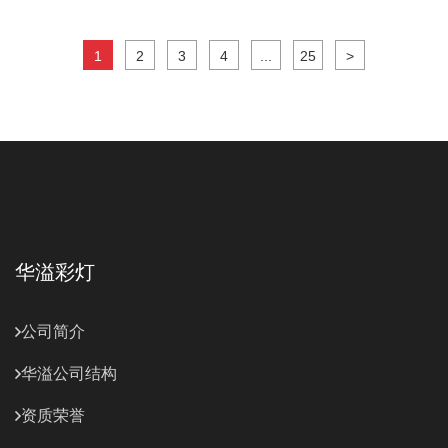
1
2
3
4
...
25
>
华溢彩灯
公司简介
华溢公司结构
资质荣誉