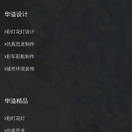
华溢设计
彩灯花灯设计
仿真恐龙制作
彩车彩船制作
城市环境装饰
华溢精品
彩灯花灯
仿真恐龙