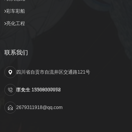
彩车彩船
亮化工程
联系我们
四川省自贡市自流井区交通路121号
匡先生 15309000052
李女士 13568337978
2679311918@qq.com