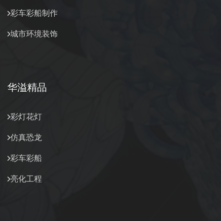
彩车彩船制作
城市环境装饰
华溢精品
彩灯花灯
仿真恐龙
彩车彩船
亮化工程