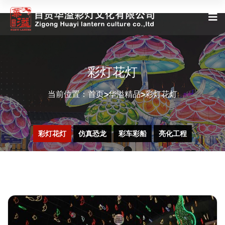
彩灯花灯
当前位置：
首页
华溢精品
彩灯花灯
>
>
彩灯花灯
仿真恐龙
彩车彩船
亮化工程