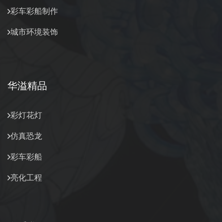
彩车彩船制作
城市环境装饰
华溢精品
彩灯花灯
仿真恐龙
彩车彩船
亮化工程