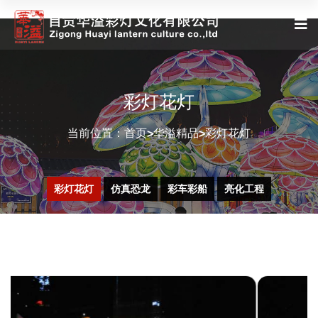
彩灯花灯
当前位置：
首页
华溢精品
彩灯花灯
>
>
彩灯花灯
仿真恐龙
彩车彩船
亮化工程