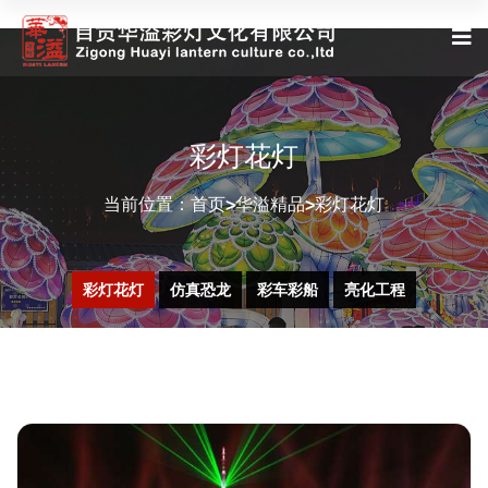
彩灯花灯
当前位置：
首页
华溢精品
彩灯花灯
>
>
彩灯花灯
仿真恐龙
彩车彩船
亮化工程