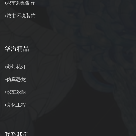
彩车彩船制作
城市环境装饰
华溢精品
彩灯花灯
仿真恐龙
彩车彩船
亮化工程
联系我们