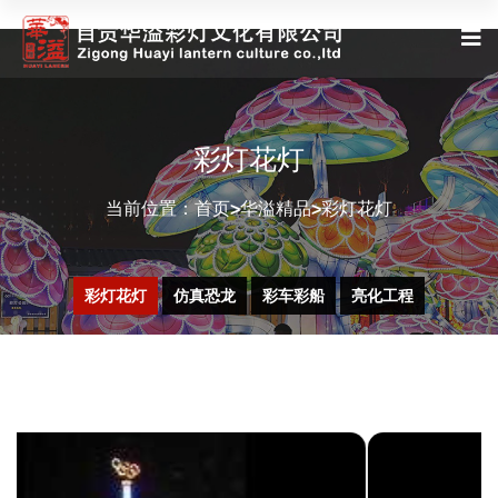
彩灯花灯
当前位置：
首页
华溢精品
彩灯花灯
>
>
彩灯花灯
仿真恐龙
彩车彩船
亮化工程