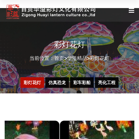
彩灯花灯
当前位置：
首页
华溢精品
彩灯花灯
>
>
彩灯花灯
仿真恐龙
彩车彩船
亮化工程