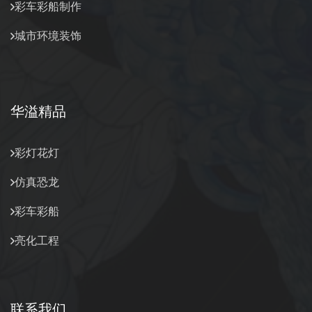
彩车彩船制作
城市环境装饰
华溢精品
彩灯花灯
仿真恐龙
彩车彩船
亮化工程
联系我们