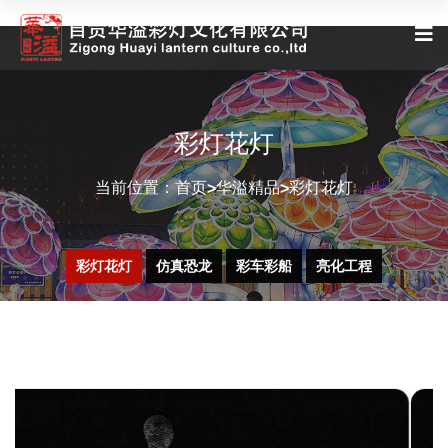
彩灯花灯
当前位置：
首页
华溢精品
彩灯花灯
>
>
彩灯花灯
仿真恐龙
彩车彩船
亮化工程