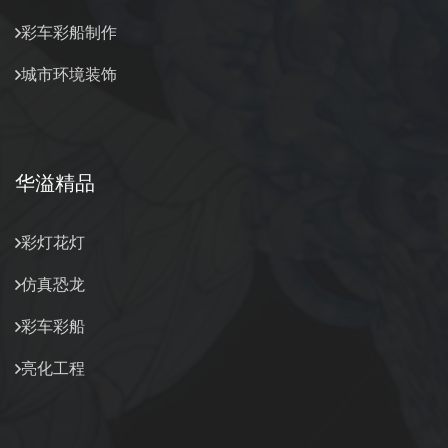
彩车彩船制作
城市环境装饰
华溢精品
彩灯花灯
仿真恐龙
彩车彩船
亮化工程