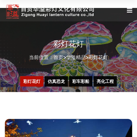
彩灯花灯
当前位置：
首页
华溢精品
彩灯花灯
>
>
彩灯花灯
仿真恐龙
彩车彩船
亮化工程