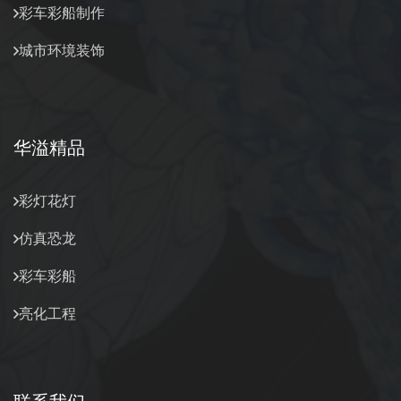
彩车彩船制作
城市环境装饰
华溢精品
彩灯花灯
仿真恐龙
彩车彩船
亮化工程