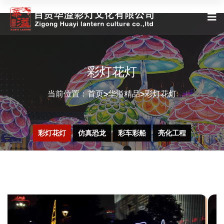
彩灯花灯
当前位置：
首页
华溢精品
彩灯花灯
>
>
彩灯花灯
仿真恐龙
彩车彩船
亮化工程