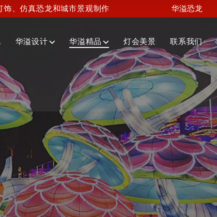
灯饰、仿真恐龙和城市景观制作
华溢恐龙
化
华溢设计
华溢精品
灯会美景
联系我们