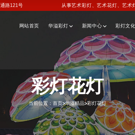
通路121号
从事艺术彩灯、艺术花灯、艺术
网站首页
华溢彩灯
新闻中心
彩灯文
彩灯花灯
当前位置：
首页
华溢精品
彩灯花灯
>
>