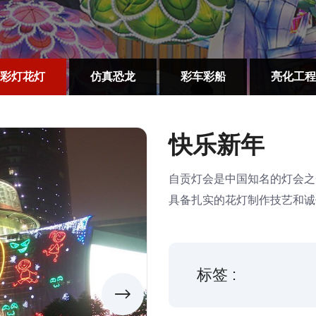
彩灯花灯
仿真恐龙
彩车彩船
亮化工程
快乐新年
自贡灯会是中国知名的灯会之
具备扎实的花灯制作技艺和诚
标签 :