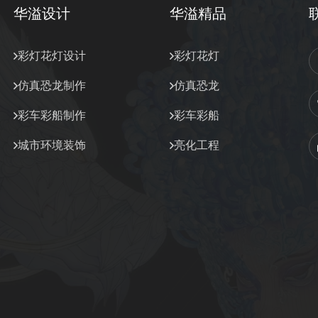
华溢设计
华溢精品
彩灯花灯设计
彩灯花灯
仿真恐龙制作
仿真恐龙
彩车彩船制作
彩车彩船
城市环境装饰
亮化工程