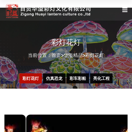
彩灯花灯
当前位置：
首页
华溢精品
彩灯花灯
>
>
彩灯花灯
仿真恐龙
彩车彩船
亮化工程