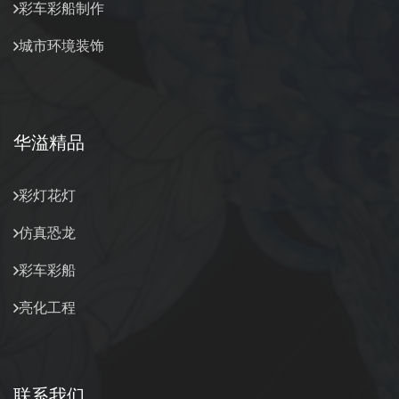
彩车彩船制作
城市环境装饰
华溢精品
彩灯花灯
仿真恐龙
彩车彩船
亮化工程
联系我们