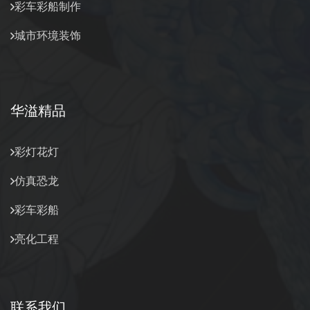
彩车彩船制作
城市环境装饰
华溢精品
彩灯花灯
仿真恐龙
彩车彩船
亮化工程
联系我们