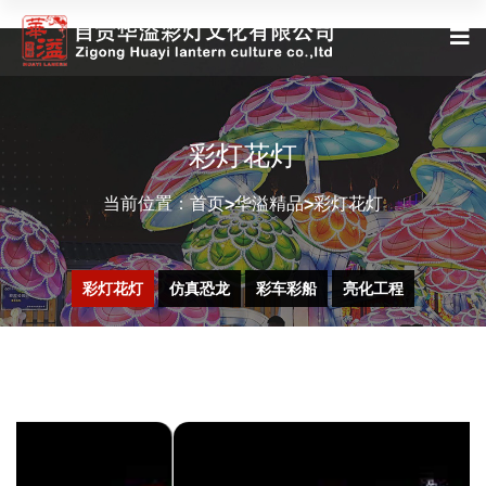
彩灯花灯
当前位置：
首页
华溢精品
彩灯花灯
>
>
彩灯花灯
仿真恐龙
彩车彩船
亮化工程