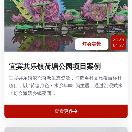
2026
灯会美景
04-27
宜宾共乐镇荷塘公园项目案例
宜宾共乐镇依托荷塘生态资源，打造乡村文旅夜游标杆
项目，以 “荷塘月色・水乡年味” 为主题，通过沉浸式水
上灯会激活乡镇夜间...
查看更多